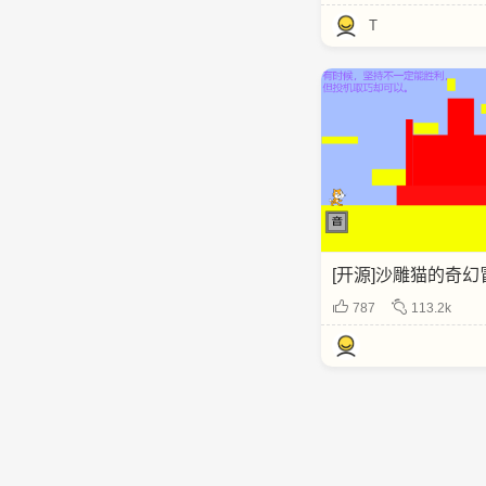
T
[开源]沙雕猫的奇幻冒
787
113.2k