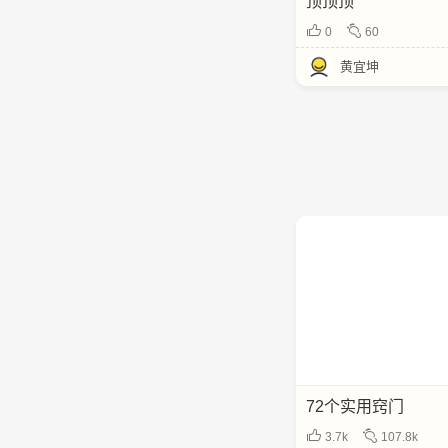
顶顶顶
0
60
黄宜坤
72个实用窍门
3.7k
107.8k