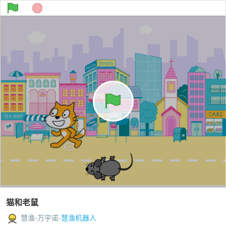
猫和老鼠
慧渔-万宇诺-
慧渔机器人